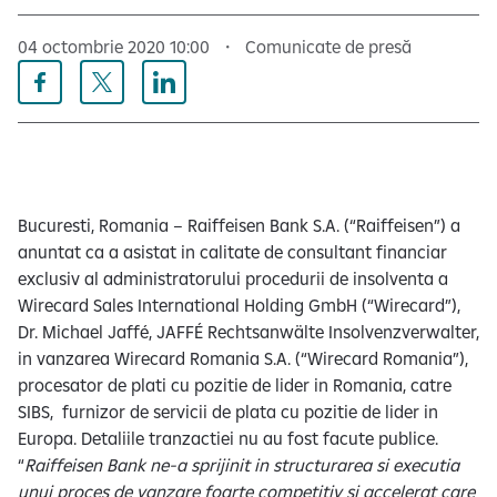
e
04 octombrie 2020 10:00
Comunicate de presă
Bucuresti, Romania – Raiffeisen Bank S.A. (“Raiffeisen”) a
anuntat ca a asistat in calitate de consultant financiar
exclusiv al administratorului procedurii de insolventa a
Wirecard Sales International Holding GmbH (“Wirecard”),
Dr. Michael Jaffé, JAFFÉ Rechtsanwälte Insolvenzverwalter,
in vanzarea Wirecard Romania S.A. (“Wirecard Romania”),
procesator de plati cu pozitie de lider in Romania, catre
SIBS, furnizor de servicii de plata cu pozitie de lider in
Europa. Detaliile tranzactiei nu au fost facute publice.
“
Raiffeisen Bank ne-a sprijinit in structurarea si executia
unui proces de vanzare foarte competitiv si accelerat care