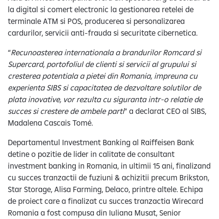
la digital si comert electronic la gestionarea retelei de
terminale ATM si POS, producerea si personalizarea
cardurilor, servicii anti-frauda si securitate cibernetica.
“
Recunoasterea internationala a brandurilor Romcard si
Supercard, portofoliul de clienti si servicii al grupului si
cresterea potentiala a pietei din Romania, impreuna cu
experienta SIBS si capacitatea de dezvoltare solutilor de
plata inovative, vor rezulta cu siguranta intr-o relatie de
succes si crestere de ambele parti
” a declarat CEO al SIBS,
Madalena Cascais Tomé.
Departamentul Investment Banking al Raiffeisen Bank
detine o pozitie de lider in calitate de consultant
investment banking in Romania, in ultimii 15 ani, finalizand
cu succes tranzactii de fuziuni & achizitii precum Brikston,
Star Storage, Alisa Farming, Delaco, printre altele. Echipa
de proiect care a finalizat cu succes tranzactia Wirecard
Romania a fost compusa din Iuliana Musat, Senior