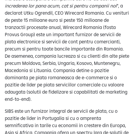
increderea lor pana acum, cat si pentru companii noi
”, a
declarat Utku Ogrendil, CEO Wirecard Romania. Cu venituri
de peste 15 milioane euro si peste 150 milioane de
tranzactii procesate anual, Wirecard Romania (fosta
Provus Group) este un important furnizor de servicii de
plata electronice si servicii de cont pentru comercianti,
precum si pentru toate bancile importante din Romania.
De asemenea, compania lucreaza si cu clienti din alte piete
precum Moldova, Serbia, Ungaria, Kosovo, Muntenegru,
Macedonia si Lituania. Compania detine o pozitie
dominanta pe piata romaneasca de e-commerce si o
pozitie de lider pe piata serviciilor comerciale cu valoare
adaugata (solutii de fidelizare si capabilitati de marketing
end-to-end).
SIBS este un furnizor integral de servicii de plata, cu o
pozitie de lider in Portugalia si cu o amprenta
semnificativa in tarile cu economii in crestere din Europa,
Asia si Africa. Compania ofera un spectru larg de solutii de