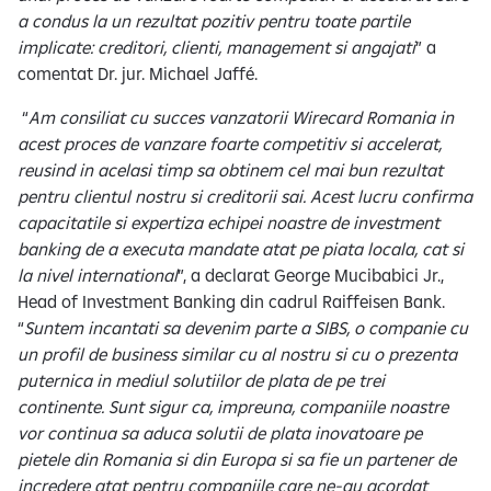
a condus la un rezultat pozitiv pentru toate partile
implicate: creditori, clienti, management si angajati
” a
comentat Dr. jur. Michael Jaffé.
“
Am consiliat cu succes vanzatorii Wirecard Romania in
acest proces de vanzare foarte competitiv si accelerat,
reusind in acelasi timp sa obtinem cel mai bun rezultat
pentru clientul nostru si creditorii sai. Acest lucru confirma
capacitatile si expertiza echipei noastre de investment
banking de a executa mandate atat pe piata locala, cat si
la nivel international
”, a declarat George Mucibabici Jr.,
Head of Investment Banking din cadrul Raiffeisen Bank.
“
Suntem incantati sa devenim parte a SIBS, o companie cu
un profil de business similar cu al nostru si cu o prezenta
puternica in mediul solutiilor de plata de pe trei
continente. Sunt sigur ca, impreuna, companiile noastre
vor continua sa aduca solutii de plata inovatoare pe
pietele din Romania si din Europa si sa fie un partener de
incredere atat pentru companiile care ne-au acordat