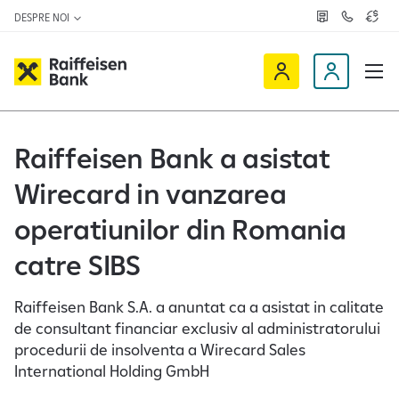
DESPRE NOI
R
C
C
e
o
u
ț
n
r
e
t
s
R
a
D
a
v
c
a
a
e
t
l
i
v
e
u
a
t
f
i
Raiffeisen Bank a asistat
z
a
f
n
ă
r
-
Wirecard in vanzarea
e
o
n
i
c
e
operatiunilor din Romania
s
l
e
i
catre SIBS
n
e
O
n
Raiffeisen Bank S.A. a anuntat ca a asistat in calitate
n
t
de consultant financiar exclusiv al administratorului
l
procedurii de insolventa a Wirecard Sales
i
International Holding GmbH
n