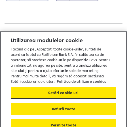
Copyright © 2004 - 2026 by Raiffeisen Bank
Utilizarea modulelor cookie
Termeni și condiții
Facând clic pe „Acceptați toate cookie-urile”, sunteți de
acord cu faptul ca Raiffeisen Bank S.A., în calitatea sa de
Politică de utilizare cookies
operator, să stocheze cookie-urile pe dispozitivul dvs. pentru
a îmbunătăți navigarea pe site, pentru a analiza utilizarea
Preferințe cookie-uri
site-ului și pentru a ajuta eforturile sale de marketing.
Politica de confidențialitate
Pentru mai multe detalii, vă rugăm să accesați secțiunea
Setări cookie-uri de alaturi,
Politica de utilizare cookies
Protecția consumatorului
Setări cookie-uri
Soluționarea alternativă a litigiilor
Refuză toate
FGDB
Garantarea depozitelor
Permite toate