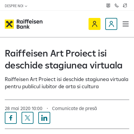
DESPRE NOI
R
C
C
e
o
u
ț
n
r
e
t
s
R
a
D
a
v
c
a
a
e
t
l
i
v
e
u
a
t
f
i
Raiffeisen Art Proiect isi
z
a
f
n
ă
r
-
deschide stagiunea virtuala
e
o
n
i
c
e
s
l
Raiffeisen Art Proiect isi deschide stagiunea virtuala
e
i
pentru publicul iubitor de arta si cultura
n
e
O
n
n
t
28 mai 2020 10:00
Comunicate de presă
l
i
n