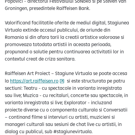
Popovici - directorul Festivalului SoNoRo si pe Steven van
Groningen, presedintele Raiffeisen Bank.
Valorificand facilitatile oferite de mediul digital, Stagiunea
Virtuala extinde accesul publicului, de oriunde din
Romania si din afara tarii la creatii artistice valoroase si
promoveaza totodata artistii in aceasta perioada,
propunand o solutie pentru continuarea activitatii lor in
contextul creat de criza sanitara.
Raiffeisen Art Proiect – Stagiune Virtuala se poate accesa
la
https://art.raiffeisen.ro
si este structurata pe patru
sectiuni: Teatru - cu spectacole in varianta inregistrata
sau live; Muzica - cu recitaluri, concerte sau spectacole, in
varianta inregistrata si live; Explorator - incluzand
proiecte diverse cu o componenta culturala si Conversatii
– continand filme si interviuri cu artisti, muzicieni si
manageri culturali sau sesiuni de chat live cu artistii, in
dialog cu publicul, sub #stagiunevirtuala.