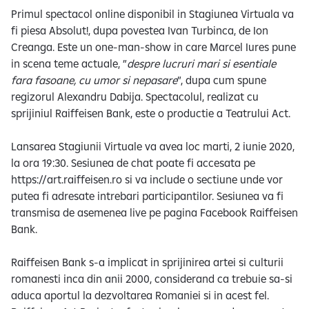
Primul spectacol online disponibil in Stagiunea Virtuala va
fi piesa Absolut!, dupa povestea Ivan Turbinca, de Ion
Creanga. Este un one-man-show in care Marcel Iures pune
in scena teme actuale, ”
despre lucruri mari si esentiale
fara fasoane, cu umor si nepasare
”, dupa cum spune
regizorul Alexandru Dabija. Spectacolul, realizat cu
sprijiniul Raiffeisen Bank, este o productie a Teatrului Act.
Lansarea Stagiunii Virtuale va avea loc marti, 2 iunie 2020,
la ora 19:30. Sesiunea de chat poate fi accesata pe
https://art.raiffeisen.ro si va include o sectiune unde vor
putea fi adresate intrebari participantilor. Sesiunea va fi
transmisa de asemenea live pe pagina Facebook Raiffeisen
Bank.
Raiffeisen Bank s-a implicat in sprijinirea artei si culturii
romanesti inca din anii 2000, considerand ca trebuie sa-si
aduca aportul la dezvoltarea Romaniei si in acest fel.