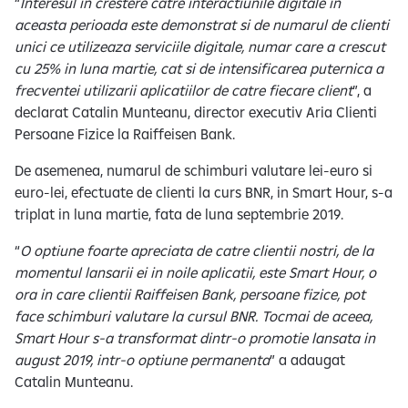
“
Interesul in crestere catre interactiunile digitale in
aceasta perioada este demonstrat si de numarul de clienti
unici ce utilizeaza serviciile digitale, numar care a crescut
cu 25% in luna martie, cat si de intensificarea puternica a
frecventei utilizarii aplicatiilor de catre fiecare client
”, a
declarat Catalin Munteanu, director executiv Aria Clienti
Persoane Fizice la Raiffeisen Bank.
De asemenea, numarul de schimburi valutare lei-euro si
euro-lei, efectuate de clienti la curs BNR, in Smart Hour, s-a
triplat in luna martie, fata de luna septembrie 2019.
“
O optiune foarte apreciata de catre clientii nostri, de la
momentul lansarii ei in noile aplicatii, este Smart Hour, o
ora in care clientii Raiffeisen Bank, persoane fizice, pot
face schimburi valutare la cursul BNR. Tocmai de aceea,
Smart Hour s-a transformat dintr-o promotie lansata in
august 2019, intr-o optiune permanenta
” a adaugat
Catalin Munteanu.