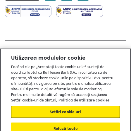
Copyright © 2004 - 2026 by Raiffeisen Bank
Utilizarea modulelor cookie
Termeni și condiții
Facând clic pe „Acceptați toate cookie-urile”, sunteți de
acord cu faptul ca Raiffeisen Bank S.A., în calitatea sa de
Politică de utilizare cookies
operator, să stocheze cookie-urile pe dispozitivul dvs. pentru
a îmbunătăți navigarea pe site, pentru a analiza utilizarea
Preferințe cookie-uri
site-ului și pentru a ajuta eforturile sale de marketing.
Politica de confidențialitate
Pentru mai multe detalii, vă rugăm să accesați secțiunea
Setări cookie-uri de alaturi,
Politica de utilizare cookies
Protecția consumatorului
Setări cookie-uri
Soluționarea alternativă a litigiilor
Refuză toate
FGDB