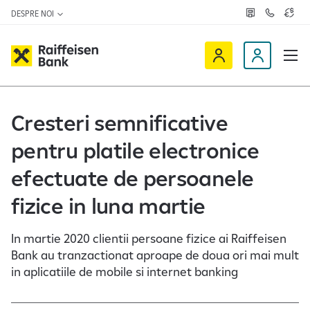
DESPRE NOI
R
C
C
e
o
u
ț
n
r
e
t
s
R
a
D
a
v
c
a
a
e
t
l
i
v
e
u
a
t
f
i
Cresteri semnificative
z
a
f
n
ă
r
-
pentru platile electronice
e
o
n
i
c
e
efectuate de persoanele
s
l
e
i
fizice in luna martie
n
e
O
n
In martie 2020 clientii persoane fizice ai Raiffeisen
n
t
Bank au tranzactionat aproape de doua ori mai mult
l
in aplicatiile de mobile si internet banking
i
n