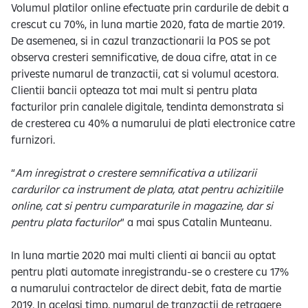
Volumul platilor online efectuate prin cardurile de debit a
crescut cu 70%, in luna martie 2020, fata de martie 2019.
De asemenea, si in cazul tranzactionarii la POS se pot
observa cresteri semnificative, de doua cifre, atat in ce
priveste numarul de tranzactii, cat si volumul acestora.
Clientii bancii opteaza tot mai mult si pentru plata
facturilor prin canalele digitale, tendinta demonstrata si
de cresterea cu 40% a numarului de plati electronice catre
furnizori.
“
Am inregistrat o crestere semnificativa a utilizarii
cardurilor ca instrument de plata, atat pentru achizitiile
online, cat si pentru cumparaturile in magazine, dar si
pentru plata facturilor
” a mai spus Catalin Munteanu.
In luna martie 2020 mai multi clienti ai bancii au optat
pentru plati automate inregistrandu-se o crestere cu 17%
a numarului contractelor de direct debit, fata de martie
2019. In acelasi timp, numarul de tranzactii de retragere