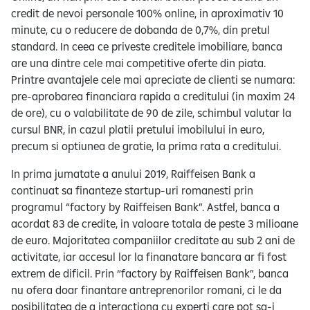
credit de nevoi personale 100% online, in aproximativ 10
minute, cu o reducere de dobanda de 0,7%, din pretul
standard. In ceea ce priveste creditele imobiliare, banca
are una dintre cele mai competitive oferte din piata.
Printre avantajele cele mai apreciate de clienti se numara:
pre-aprobarea financiara rapida a creditului (in maxim 24
de ore), cu o valabilitate de 90 de zile, schimbul valutar la
cursul BNR, in cazul platii pretului imobilului in euro,
precum si optiunea de gratie, la prima rata a creditului.
In prima jumatate a anului 2019, Raiffeisen Bank a
continuat sa finanteze startup-uri romanesti prin
programul “factory by Raiffeisen Bank”. Astfel, banca a
acordat 83 de credite, in valoare totala de peste 3 milioane
de euro. Majoritatea companiilor creditate au sub 2 ani de
activitate, iar accesul lor la finanatare bancara ar fi fost
extrem de dificil. Prin “factory by Raiffeisen Bank”, banca
nu ofera doar finantare antreprenorilor romani, ci le da
posibilitatea de a interactiona cu experti care pot sa-i