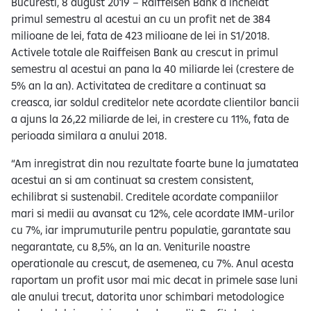
Bucuresti, 8 august 2019 – Raiffeisen Bank a incheiat
primul semestru al acestui an cu un profit net de 384
milioane de lei, fata de 423 milioane de lei in S1/2018.
Activele totale ale Raiffeisen Bank au crescut in primul
semestru al acestui an pana la 40 miliarde lei (crestere de
5% an la an). Activitatea de creditare a continuat sa
creasca, iar soldul creditelor nete acordate clientilor bancii
a ajuns la 26,22 miliarde de lei, in crestere cu 11%, fata de
perioada similara a anului 2018.
“Am inregistrat din nou rezultate foarte bune la jumatatea
acestui an si am continuat sa crestem consistent,
echilibrat si sustenabil. Creditele acordate companiilor
mari si medii au avansat cu 12%, cele acordate IMM-urilor
cu 7%, iar imprumuturile pentru populatie, garantate sau
negarantate, cu 8,5%, an la an. Veniturile noastre
operationale au crescut, de asemenea, cu 7%. Anul acesta
raportam un profit usor mai mic decat in primele sase luni
ale anului trecut, datorita unor schimbari metodologice