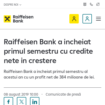
DESPRE NOI
R
C
C
e
o
u
ț
n
r
e
t
s
R
a
D
a
v
c
a
a
e
t
l
i
v
e
u
a
t
f
i
Raiffeisen Bank a incheiat
z
a
f
n
ă
r
-
primul semestru cu credite
e
o
n
i
c
e
nete in crestere
s
l
e
i
Raiffeisen Bank a incheiat primul semestru al
n
e
acestui an cu un profit net de 384 milioane de lei.
O
n
n
t
l
08 august 2019 10:00
Comunicate de presă
i
n