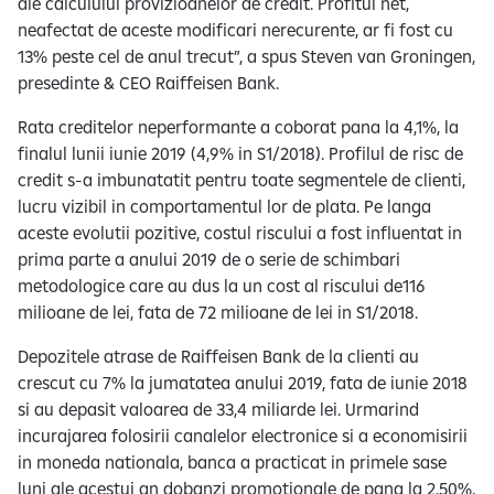
ale calculului provizioanelor de credit. Profitul net,
neafectat de aceste modificari nerecurente, ar fi fost cu
13% peste cel de anul trecut”, a spus Steven van Groningen,
presedinte & CEO Raiffeisen Bank.
Rata creditelor neperformante a coborat pana la 4,1%, la
finalul lunii iunie 2019 (4,9% in S1/2018). Profilul de risc de
credit s-a imbunatatit pentru toate segmentele de clienti,
lucru vizibil in comportamentul lor de plata. Pe langa
aceste evolutii pozitive, costul riscului a fost influentat in
prima parte a anului 2019 de o serie de schimbari
metodologice care au dus la un cost al riscului de116
milioane de lei, fata de 72 milioane de lei in S1/2018.
Depozitele atrase de Raiffeisen Bank de la clienti au
crescut cu 7% la jumatatea anului 2019, fata de iunie 2018
si au depasit valoarea de 33,4 miliarde lei. Urmarind
incurajarea folosirii canalelor electronice si a economisirii
in moneda nationala, banca a practicat in primele sase
luni ale acestui an dobanzi promotionale de pana la 2.50%,