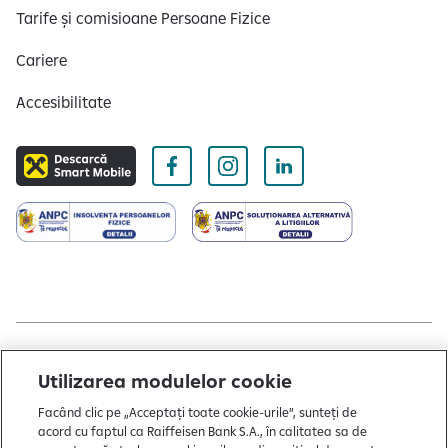
Tarife și comisioane Persoane Fizice
Cariere
Accesibilitate
Copyright © 2004 - 2026 by Raiffeisen Bank
Utilizarea modulelor cookie
Termeni și condiții
Facând clic pe „Acceptați toate cookie-urile”, sunteți de
acord cu faptul ca Raiffeisen Bank S.A., în calitatea sa de
Politică de utilizare cookies