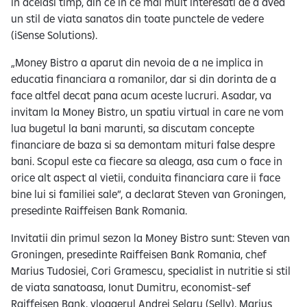
in acelasi timp, din ce in ce mai mult interesati de a avea
un stil de viata sanatos din toate punctele de vedere
(iSense Solutions).
„Money Bistro a aparut din nevoia de a ne implica in
educatia financiara a romanilor, dar si din dorinta de a
face altfel decat pana acum aceste lucruri. Asadar, va
invitam la Money Bistro, un spatiu virtual in care ne vom
lua bugetul la bani marunti, sa discutam concepte
financiare de baza si sa demontam mituri false despre
bani. Scopul este ca fiecare sa aleaga, asa cum o face in
orice alt aspect al vietii, conduita financiara care ii face
bine lui si familiei sale”, a declarat Steven van Groningen,
presedinte Raiffeisen Bank Romania.
Invitatii din primul sezon la Money Bistro sunt: Steven van
Groningen, presedinte Raiffeisen Bank Romania, chef
Marius Tudosiei, Cori Gramescu, specialist in nutritie si stil
de viata sanatoasa, Ionut Dumitru, economist-sef
Raiffeisen Bank, vloggerul Andrei Selaru (Selly), Marius