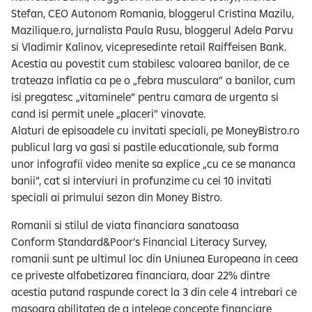
Stefan, CEO Autonom Romania, bloggerul Cristina Mazilu,
Mazilique.ro, jurnalista Paula Rusu, bloggerul Adela Parvu
si Vladimir Kalinov, vicepresedinte retail Raiffeisen Bank.
Acestia au povestit cum stabilesc valoarea banilor, de ce
trateaza inflatia ca pe o „febra musculara” a banilor, cum
isi pregatesc „vitaminele” pentru camara de urgenta si
cand isi permit unele „placeri” vinovate.
Alaturi de episoadele cu invitati speciali, pe MoneyBistro.ro
publicul larg va gasi si pastile educationale, sub forma
unor infografii video menite sa explice „cu ce se mananca
banii”, cat si interviuri in profunzime cu cei 10 invitati
speciali ai primului sezon din Money Bistro.
Romanii si stilul de viata financiara sanatoasa
Conform Standard&Poor’s Financial Literacy Survey,
romanii sunt pe ultimul loc din Uniunea Europeana in ceea
ce priveste alfabetizarea financiara, doar 22% dintre
acestia putand raspunde corect la 3 din cele 4 intrebari ce
masoara abilitatea de a intelege concepte financiare