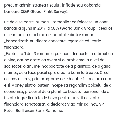
precum administrarea riscului, inflatie sau dobanda
bancara (S&P Global Finlit Survey).
Pe de alta parte, numarul romanilor ce folosesc un cont
bancar a ajuns in 2017 la 58% (World Bank Group), ceea ce
inseamna ca mai bine de jumatate dintre romanii
„bancarizati” nu digera concepte legate de educatie
financiara.
„Faptul ca 1 din 3 romani a pus bani deoparte in ultimul an
e bine, dar ne arata ca avem si o problema la nivel de
societate: o anume incapacitate de a planifica, de a gandi
inainte, de a face pasul spre a pune banii la treaba. Cred
ca, pas cu pas, prin programe de educatie financiara cum
e si Money Bistro, putem incepe sa regandim obiceiul de a
economisi, procesul de a planifica bugetul personal, de a
invata ingredientele de baza pentru un stil de viata
financiara sanatoasa”, a declarat Vladimir Kalinov, VP
Retail Raiffeisen Bank Romania.