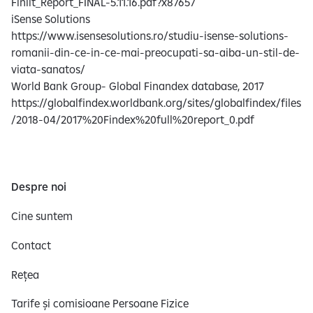
Finlit_Report_FINAL-5.11.16.pdf?x87657
iSense Solutions
https://www.isensesolutions.ro/studiu-isense-solutions-
romanii-din-ce-in-ce-mai-preocupati-sa-aiba-un-stil-de-
viata-sanatos/
World Bank Group- Global Finandex database, 2017
https://globalfindex.worldbank.org/sites/globalfindex/files
/2018-04/2017%20Findex%20full%20report_0.pdf
Despre noi
Cine suntem
Contact
Rețea
Tarife și comisioane Persoane Fizice