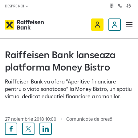
DESPRE NOI
R
C
C
e
o
u
ț
n
r
e
t
s
R
a
D
a
v
c
a
a
e
t
l
i
v
e
u
a
t
f
i
Raiffeisen Bank lanseaza
z
a
f
n
ă
r
-
platforma Money Bistro
e
o
n
i
c
e
s
l
Raiffeisen Bank va ofera ”Aperitive financiare
e
i
pentru o viata sanatoasa” la Money Bistro, un spatiu
n
e
virtual dedicat educatiei financiare a romanilor.
O
n
n
t
l
27 noiembrie 2018 10:00
Comunicate de presă
i
n