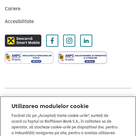
Cariere
Accesibilitate
Copyright © 2004 - 2026 by Raiffeisen Bank
Utilizarea modulelor cookie
Termeni și condiții
Facând clic pe „Acceptați toate cookie-urile”, sunteți de
acord cu faptul ca Raiffeisen Bank S.A., în calitatea sa de
Politică de utilizare cookies
operator, să stocheze cookie-urile pe dispozitivul dvs. pentru
a îmbunătăți navigarea pe site, pentru a analiza utilizarea
Preferințe cookie-uri