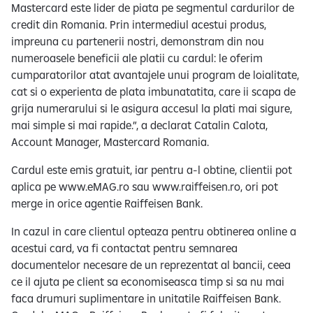
Mastercard este lider de piata pe segmentul cardurilor de
credit din Romania. Prin intermediul acestui produs,
impreuna cu partenerii nostri, demonstram din nou
numeroasele beneficii ale platii cu cardul: le oferim
cumparatorilor atat avantajele unui program de loialitate,
cat si o experienta de plata imbunatatita, care ii scapa de
grija numerarului si le asigura accesul la plati mai sigure,
mai simple si mai rapide.”, a declarat Catalin Calota,
Account Manager, Mastercard Romania.
Cardul este emis gratuit, iar pentru a-l obtine, clientii pot
aplica pe www.eMAG.ro sau www.raiffeisen.ro, ori pot
merge in orice agentie Raiffeisen Bank.
In cazul in care clientul opteaza pentru obtinerea online a
acestui card, va fi contactat pentru semnarea
documentelor necesare de un reprezentat al bancii, ceea
ce il ajuta pe client sa economiseasca timp si sa nu mai
faca drumuri suplimentare in unitatile Raiffeisen Bank.