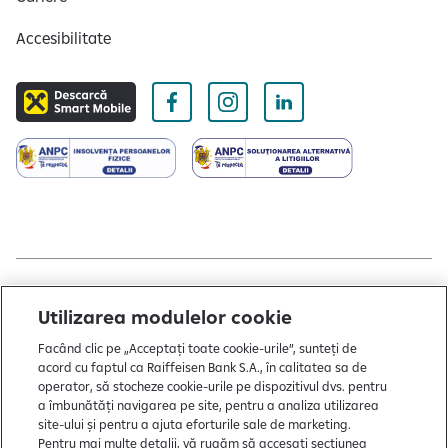
Accesibilitate
Copyright © 2004 - 2026 by Raiffeisen Bank
Utilizarea modulelor cookie
Termeni și condiții
Facând clic pe „Acceptați toate cookie-urile”, sunteți de
acord cu faptul ca Raiffeisen Bank S.A., în calitatea sa de
Politică de utilizare cookies
operator, să stocheze cookie-urile pe dispozitivul dvs. pentru
a îmbunătăți navigarea pe site, pentru a analiza utilizarea
Preferințe cookie-uri
site-ului și pentru a ajuta eforturile sale de marketing.
Politica de confidențialitate
Pentru mai multe detalii, vă rugăm să accesați secțiunea