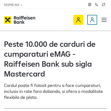
DESPRE NOI
R
C
C
e
o
u
ț
n
r
e
t
s
R
a
D
a
v
c
a
a
e
t
l
i
v
e
u
a
t
f
i
Peste 10.000 de carduri de
z
a
f
n
ă
r
-
cumparaturi eMAG -
e
o
n
i
c
e
Raiffeisen Bank sub sigla
s
l
e
i
Mastercard
n
e
O
n
Cardul poate fi folosit pentru a face cumparaturi,
n
t
inclusiv in rate fara dobanda, si ofera o modalitate
l
flexibila de plata.
i
n