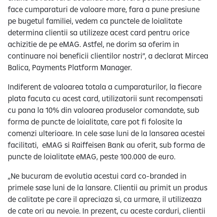
face cumparaturi de valoare mare, fara a pune presiune
pe bugetul familiei, vedem ca punctele de loialitate
determina clientii sa utilizeze acest card pentru orice
achizitie de pe eMAG. Astfel, ne dorim sa oferim in
continuare noi beneficii clientilor nostri”, a declarat Mircea
Balica, Payments Platform Manager.
Indiferent de valoarea totala a cumparaturilor, la fiecare
plata facuta cu acest card, utilizatorii sunt recompensati
cu pana la 10% din valoarea produselor comandate, sub
forma de puncte de loialitate, care pot fi folosite la
comenzi ulterioare. In cele sase luni de la lansarea acestei
facilitati, eMAG si Raiffeisen Bank au oferit, sub forma de
puncte de loialitate eMAG, peste 100.000 de euro.
„Ne bucuram de evolutia acestui card co-branded in
primele sase luni de la lansare. Clientii au primit un produs
de calitate pe care il apreciaza si, ca urmare, il utilizeaza
de cate ori au nevoie. In prezent, cu aceste carduri, clientii