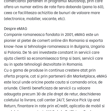
comerciantii parteneri in programul Multishop, prin care
ofera un numar extins de rate fara dobanda (pana la 60),
ceea ce faciliteaza achizitia de bunuri de valoare mare
(electronice, mobilier, vacante, etc).
Despre eMAG
Companie romaneasca fondata in 2001, eMAG este un
pionier al pietei de comert online din Romania si exporta
know-how si tehnologie romaneasca in Bulgaria, Ungaria
si Polonia. De 16 ani investeste constant in servicii care
ajuta clientii sa economiseasca timp si bani, servicii care
au in spate tehnologii dezvoltate in Romania.
Cu o gama de produse in continua crestere atat prin
oferta proprie, cat si prin partenerii din Marketplace, eMAG
este locul unde oricine poate cauta si comanda orice, de
oriunde. Clientii beneficiaza de servicii cu valoare
adaugata precum 30 de zile drept de retur, deschiderea
coletului la livrare, call center 24/7, Service Pick Up and
Return, finantare in rate prin eCredit, aplicatia de mobil si