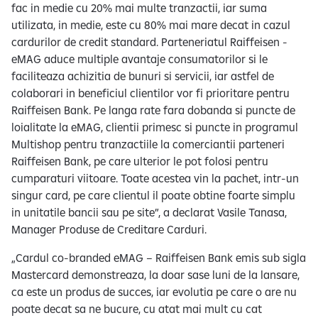
fac in medie cu 20% mai multe tranzactii, iar suma
utilizata, in medie, este cu 80% mai mare decat in cazul
cardurilor de credit standard. Parteneriatul Raiffeisen -
eMAG aduce multiple avantaje consumatorilor si le
faciliteaza achizitia de bunuri si servicii, iar astfel de
colaborari in beneficiul clientilor vor fi prioritare pentru
Raiffeisen Bank. Pe langa rate fara dobanda si puncte de
loialitate la eMAG, clientii primesc si puncte in programul
Multishop pentru tranzactiile la comerciantii parteneri
Raiffeisen Bank, pe care ulterior le pot folosi pentru
cumparaturi viitoare. Toate acestea vin la pachet, intr-un
singur card, pe care clientul il poate obtine foarte simplu
in unitatile bancii sau pe site”, a declarat Vasile Tanasa,
Manager Produse de Creditare Carduri.
„Cardul co-branded eMAG – Raiffeisen Bank emis sub sigla
Mastercard demonstreaza, la doar sase luni de la lansare,
ca este un produs de succes, iar evolutia pe care o are nu
poate decat sa ne bucure, cu atat mai mult cu cat