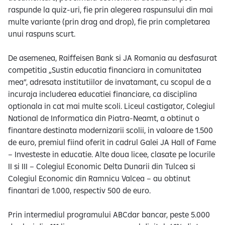
raspunde la quiz-uri, fie prin alegerea raspunsului din mai
multe variante (prin drag and drop), fie prin completarea
unui raspuns scurt.
De asemenea, Raiffeisen Bank si JA Romania au desfasurat
competitia „Sustin educatia financiara in comunitatea
mea”, adresata institutiilor de invatamant, cu scopul de a
incuraja includerea educatiei financiare, ca disciplina
optionala in cat mai multe scoli. Liceul castigator, Colegiul
National de Informatica din Piatra-Neamt, a obtinut o
finantare destinata modernizarii scolii, in valoare de 1.500
de euro, premiul fiind oferit in cadrul Galei JA Hall of Fame
– Investeste in educatie. Alte doua licee, clasate pe locurile
II si III – Colegiul Economic Delta Dunarii din Tulcea si
Colegiul Economic din Ramnicu Valcea – au obtinut
finantari de 1.000, respectiv 500 de euro.
Prin intermediul programului ABCdar bancar, peste 5.000