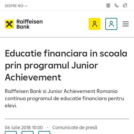
DESPRE NOI
R
C
C
e
o
u
ț
n
r
e
t
s
R
a
D
a
v
c
a
a
e
t
l
i
v
e
u
a
t
f
i
Educatie financiara in scoala
z
a
f
n
ă
r
-
prin programul Junior
e
o
n
i
c
e
Achievement
s
l
e
i
Raiffeisen Bank si Junior Achievement Romania
n
e
continua programul de educatie financiara pentru
O
n
elevi.
n
t
l
i
06 iulie 2018 10:00
Comunicate de presă
n