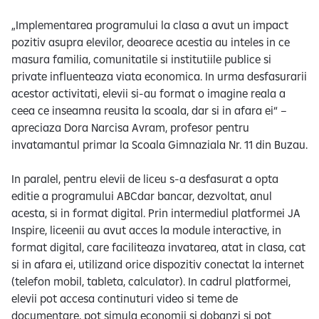
„Implementarea programului la clasa a avut un impact
pozitiv asupra elevilor, deoarece acestia au inteles in ce
masura familia, comunitatile si institutiile publice si
private influenteaza viata economica. In urma desfasurarii
acestor activitati, elevii si-au format o imagine reala a
ceea ce inseamna reusita la scoala, dar si in afara ei“ –
apreciaza Dora Narcisa Avram, profesor pentru
invatamantul primar la Scoala Gimnaziala Nr. 11 din Buzau.
In paralel, pentru elevii de liceu s-a desfasurat a opta
editie a programului ABCdar bancar, dezvoltat, anul
acesta, si in format digital. Prin intermediul platformei JA
Inspire, liceenii au avut acces la module interactive, in
format digital, care faciliteaza invatarea, atat in clasa, cat
si in afara ei, utilizand orice dispozitiv conectat la internet
(telefon mobil, tableta, calculator). In cadrul platformei,
elevii pot accesa continuturi video si teme de
documentare, pot simula economii si dobanzi si pot