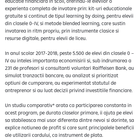
educatie financiara in scoli, oferindu-le elevilor o
experienta completa de invatare prin: kit-uri educationale
gratuite si continut de tipul learning by doing, pentru elevii
din clasele 0-IV, si metode blended learning, care sustin
invatarea in ritm propriu, prin instrumente clasice si
resurse digitale, pentru elevii de liceu.
In anul scolar 2017-2018, peste 5.500 de elevi din clasele 0 –
IV au inteles importanta economisirii si, sub indrumarea a
231 de profesori si consultanti voluntari Raiffeisen Bank, au
simulat tranzactii bancare, au analizat si prioritizat
optiuni de cumparare, au experimentat statutul de
antreprenor si au luat decizii privind investitiile financiare.
Un studiu comparativ* arata ca participarea constanta in
acest program, pe durata claselor primare, ii ajuta pe elevi
sa stabileasca mai usor diferenta dintre nevoi si dorinte, sa
explice notiunea de profit si care sunt principalele beneficii
ale utilizarii cardului, ca instrument de plata.