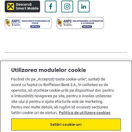
Copyright © 2004 - 2026 by Raiffeisen Bank
Utilizarea modulelor cookie
Termeni și condiții
Facând clic pe „Acceptați toate cookie-urile”, sunteți de
acord cu faptul ca Raiffeisen Bank S.A., în calitatea sa de
Politică de utilizare cookies
operator, să stocheze cookie-urile pe dispozitivul dvs. pentru
a îmbunătăți navigarea pe site, pentru a analiza utilizarea
Preferințe cookie-uri
site-ului și pentru a ajuta eforturile sale de marketing.
Politica de confidențialitate
Pentru mai multe detalii, vă rugăm să accesați secțiunea
Setări cookie-uri de alaturi,
Politica de utilizare cookies
Protecția consumatorului
Setări cookie-uri
Soluționarea alternativă a litigiilor