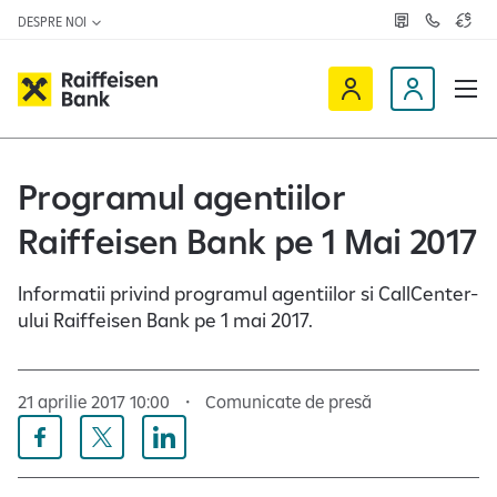
DESPRE NOI
R
C
C
e
o
u
ț
n
r
e
t
s
R
a
D
a
v
c
a
a
e
t
l
i
v
e
u
a
t
f
i
Programul agentiilor
z
a
f
n
ă
r
-
Raiffeisen Bank pe 1 Mai 2017
e
o
n
i
c
e
s
l
Informatii privind programul agentiilor si CallCenter-
e
i
ului Raiffeisen Bank pe 1 mai 2017.
n
e
O
n
n
t
21 aprilie 2017 10:00
Comunicate de presă
l
i
n