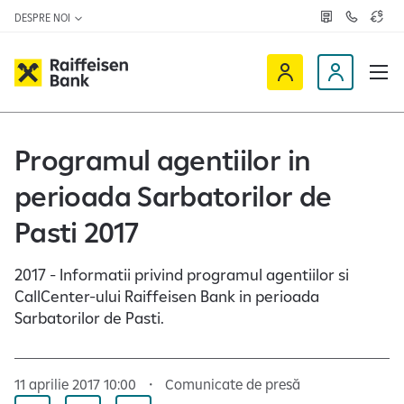
DESPRE NOI
R
C
C
e
o
u
ț
n
r
e
t
s
R
a
D
a
v
c
a
a
e
t
l
i
v
e
u
a
t
f
i
Programul agentiilor in
z
a
f
n
ă
r
-
perioada Sarbatorilor de
e
o
n
i
c
e
Pasti 2017
s
l
e
i
2017 - Informatii privind programul agentiilor si
n
e
CallCenter-ului Raiffeisen Bank in perioada
O
n
Sarbatorilor de Pasti.
n
t
l
i
11 aprilie 2017 10:00
Comunicate de presă
n