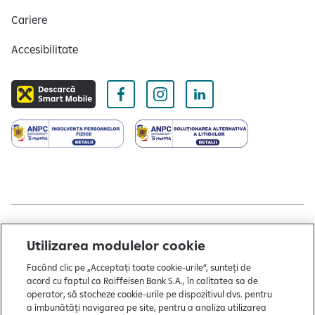
Cariere
Accesibilitate
Copyright © 2004 - 2026 by Raiffeisen Bank
Utilizarea modulelor cookie
Termeni și condiții
Facând clic pe „Acceptați toate cookie-urile”, sunteți de
acord cu faptul ca Raiffeisen Bank S.A., în calitatea sa de
Politică de utilizare cookies
operator, să stocheze cookie-urile pe dispozitivul dvs. pentru
a îmbunătăți navigarea pe site, pentru a analiza utilizarea
Preferințe cookie-uri