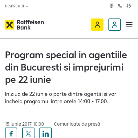
DESPRE NOI
R
C
C
e
o
u
ț
n
r
e
t
s
R
a
D
a
v
c
a
a
e
t
l
i
v
e
u
a
t
f
i
Program special in agentiile
z
a
f
n
ă
r
-
din Bucuresti si imprejurimi
e
o
n
i
c
e
pe 22 iunie
s
l
e
i
In ziua de 22 iunie o parte dintre agentii isi vor
n
e
incheia programul intre orele 14:00 - 17.00.
O
n
n
t
l
15 iunie 2017 10:00
Comunicate de presă
i
n