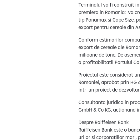
Terminalul va fi construit 
premiera in Romania: va crea
tip Panamax si Cape Size, p
export pentru cereale din As
Conform estimarilor compani
export de cereale ale Romani
milioane de tone. De asemen
a profitabilitatii Portului C
Proiectul este considerat un
Romaniei, aprobat prin HG 6
intr-un proiect de dezvolta
Consultanta juridica in proc
GmbH & Co KG, actionand in 
Despre Raiffeisen Bank
Raiffeisen Bank este o banc
urilor si corporatiilor mari