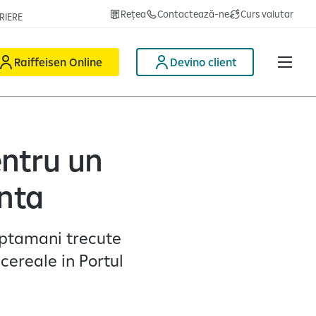
Rețea
Contactează-ne
Curs valutar
RIERE
Raiffeisen Online
Devino client
ntru un
anta
aptamani trecute
cereale in Portul