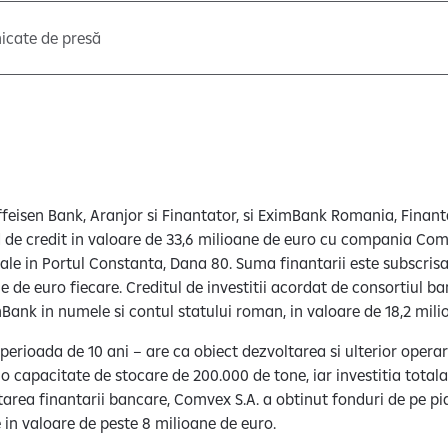
cate de presă
ffeisen Bank, Aranjor si Finantator, si EximBank Romania, Finant
de credit in valoare de 33,6 milioane de euro cu compania Comve
eale in Portul Constanta, Dana 80. Suma finantarii este subscris
e de euro fiecare. Creditul de investitii acordat de consortiul ban
Bank in numele si contul statului roman, in valoare de 18,2 mili
perioada de 10 ani – are ca obiect dezvoltarea si ulterior opera
o capacitate de stocare de 200.000 de tone, iar investitia totala
area finantarii bancare, Comvex S.A. a obtinut fonduri de pe pia
 in valoare de peste 8 milioane de euro.