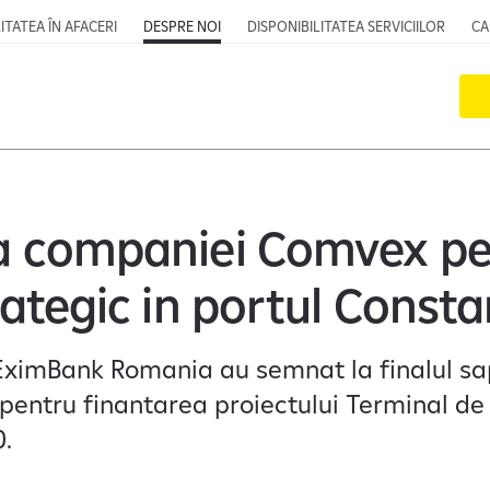
ITATEA ÎN AFACERI
DESPRE NOI
DISPONIBILITATEA SERVICIILOR
CA
a companiei Comvex pe
rategic in portul Const
 EximBank Romania au semnat la finalul s
pentru finantarea proiectului Terminal de 
0.