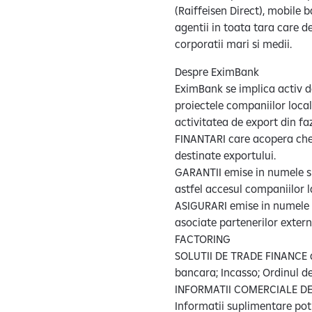
(Raiffeisen Direct), mobile 
agentii in toata tara care d
corporatii mari si medii.
Despre EximBank
EximBank se implica activ d
proiectele companiilor local
activitatea de export din fa
FINANTARI care acopera chel
destinate exportului.
GARANTII emise in numele si 
astfel accesul companiilor l
ASIGURARI emise in numele s
asociate partenerilor externi 
FACTORING
SOLUTII DE TRADE FINANCE ad
bancara; Incasso; Ordinul d
INFORMATII COMERCIALE DE
Informatii suplimentare pot