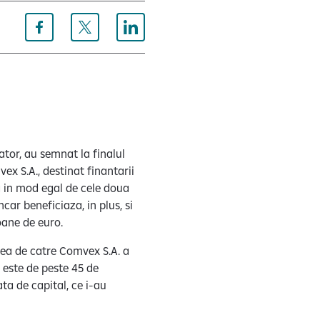
ator, au semnat la finalul
x S.A., destinat finantarii
a in mod egal de cele doua
car beneficiaza, in plus, si
oane de euro.
rea de catre Comvex S.A. a
 este de peste 45 de
ta de capital, ce i-au