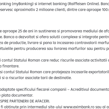
banking (myBanking) si internet banking (Raiffeisen Online). Ban
eservesc aproximativ 2 milioane clienti, dintre care aproape 100
e aproape 25 de ani in sustinerea si promovarea mediului de afa
e. Banca a dezvoltat si ofera solutii complexe si integrate pentr
za de productie, livrare si pana la incasarea contravalorii marfur
tuielile pentru producerea sau livrarea marfurilor sau pentru pr
contul Statului Roman care reduc riscurile asociate activitatii d
a finantare.
i contul Statului Roman care protejeaza incasarile exportatorilo
si a riscurilor asociate tarii de destinatie.
aptate specificului fiecarei companii – Acreditivul documentar
e plata documentar.
SPRE PARTENERII DE AFACERI.
 fi obtinute prin intermediul site-ului www.eximbank.ro sau al a