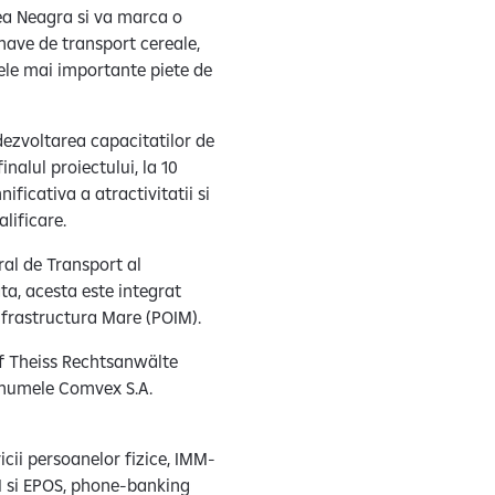
ea Neagra si va marca o
nave de transport cereale,
ele mai importante piete de
dezvoltarea capacitatilor de
nalul proiectului, la 10
icativa a atractivitatii si
lificare.
ral de Transport al
a, acesta este integrat
nfrastructura Mare (POIM).
olf Theiss Rechtsanwälte
n numele Comvex S.A.
cii persoanelor fizice, IMM-
ATM si EPOS, phone-banking