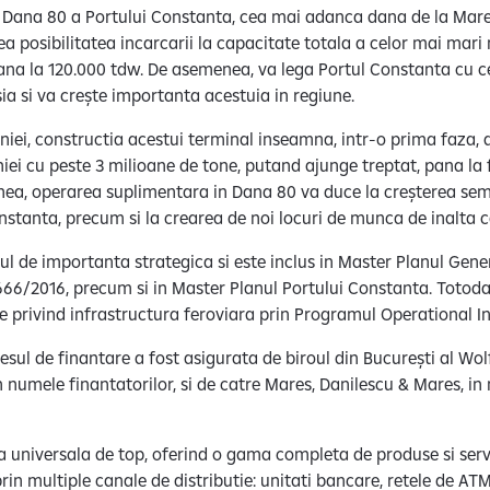
in Dana 80 a Portului Constanta, cea mai adanca dana de la Mar
 posibilitatea incarcarii la capacitate totala a celor mai mari 
ana la 120.000 tdw. De asemenea, va lega Portul Constanta cu c
ia si va crește importanta acestuia in regiune.
ei, constructia acestui terminal inseamna, intr-o prima faza, 
ei cu peste 3 milioane de tone, putand ajunge treptat, pana la fi
ea, operarea suplimentara in Dana 80 va duce la creșterea semnif
onstanta, precum si la crearea de noi locuri de munca de inalta ca
ul de importanta strategica si este inclus in Master Planul Gene
66/2016, precum si in Master Planul Portului Constanta. Totodat
re privind infrastructura feroviara prin Programul Operational I
esul de finantare a fost asigurata de biroul din București al W
numele finantatorilor, si de catre Mares, Danilescu & Mares, i
a universala de top, oferind o gama completa de produse si servi
, prin multiple canale de distributie: unitati bancare, retele de 