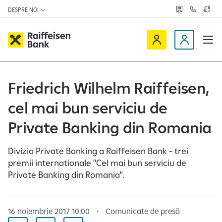
DESPRE NOI
R
C
C
e
o
u
ț
n
r
e
t
s
R
a
D
a
v
c
a
a
e
t
l
i
v
e
u
a
t
f
i
Friedrich Wilhelm Raiffeisen,
z
a
f
n
ă
r
-
cel mai bun serviciu de
e
o
n
i
c
e
Private Banking din Romania
s
l
e
i
Divizia Private Banking a Raiffeisen Bank - trei
n
e
premii internationale "Cel mai bun serviciu de
O
n
Private Banking din Romania".
n
t
l
i
16 noiembrie 2017 10:00
Comunicate de presă
n