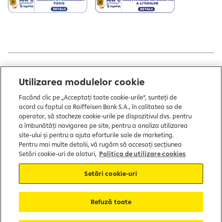
Copyright © 2004 - 2026 by Raiffeisen Bank
Utilizarea modulelor cookie
Termeni și condiții
Facând clic pe „Acceptați toate cookie-urile”, sunteți de
acord cu faptul ca Raiffeisen Bank S.A., în calitatea sa de
Politică de utilizare cookies
operator, să stocheze cookie-urile pe dispozitivul dvs. pentru
a îmbunătăți navigarea pe site, pentru a analiza utilizarea
Preferințe cookie-uri
site-ului și pentru a ajuta eforturile sale de marketing.
Politica de confidențialitate
Pentru mai multe detalii, vă rugăm să accesați secțiunea
Setări cookie-uri de alaturi,
Politica de utilizare cookies
Protecția consumatorului
Setări cookie-uri
Soluționarea alternativă a litigiilor
Refuză toate
FGDB