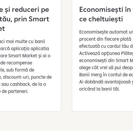
e și reduceri pe
Economisești în
l tău, prin Smart
ce cheltuiești
et
Economisește automat u
procent din fiecare plată
faci mai multe cu banii
efectuată cu cardul tău d
arcă aplicația aplicatia
Activează opțiunea Plăteș
zare Smart Market și ai o
economisești din Smart M
 de recompense
alege cât vrei să pui deop
ile, sub formă de
Banii merg în contul de e
, discount-uri, puncte de
Ai dobândă avantajoasă ș
e sau cashback, de la o
oricând la banii tăi.
e de parteneri.