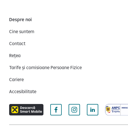
l
o
Despre noi
r
c
Cine suntem
u
c
Contact
a
r
Rețea
a
Tarife și comisioane Persoane Fizice
c
t
Cariere
e
r
Accesibilitate
p
e
r
s
o