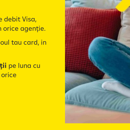
 debit Visa,
n orice agenție.
oul tau card, in
ții
pe luna cu
 orice