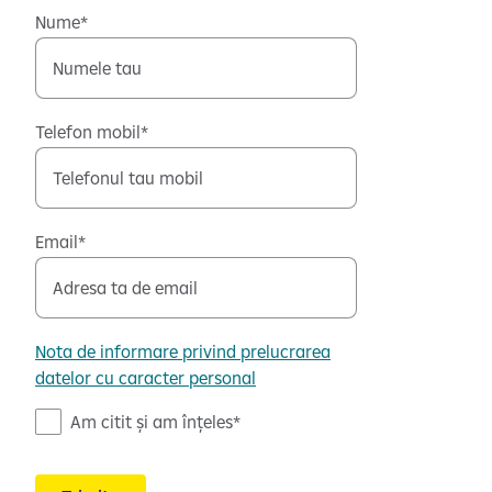
Nume
Telefon mobil
Email
Nota de informare privind prelucrarea
datelor cu caracter personal
N
Am citit și am înțeles
o
t