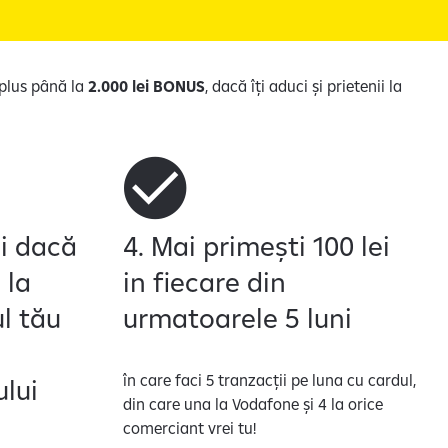
n plus până la
2.000 lei BONUS
, dacă îți aduci și prietenii la
ei dacă
4. Mai primești 100 lei
 la
in fiecare din
l tău
urmatoarele 5 luni
în care faci 5 tranzacții pe luna cu cardul,
ului
din care una la Vodafone și 4 la orice
comerciant vrei tu!