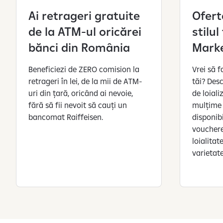
r
Ai retrageri gratuite
Ofert
e
de la ATM-ul oricărei
stilu
l
a
bănci din România
Mark
p
r
Beneficiezi de ZERO comision la
Vrei să 
e
retrageri în lei, de la mii de ATM-
tăi? Desc
l
uri din țară, oricând ai nevoie,
de loiali
u
fără să fii nevoit să cauți un
mulțime
c
bancomat Raiffeisen.
disponib
r
vouchere
a
loialitat
r
varietat
e
a
d
a
t
e