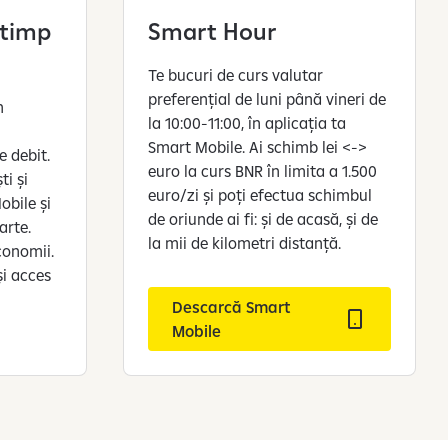
 timp
Smart Hour
Te bucuri de curs valutar
preferențial de luni până vineri de
n
la 10:00-11:00, în aplicația ta
Smart Mobile. Ai schimb lei <->
e debit.
euro la curs BNR în limita a 1.500
ti și
euro/zi și poți efectua schimbul
obile și
de oriunde ai fi: și de acasă, și de
arte.
la mii de kilometri distanță.
conomii.
i acces
Descarcă Smart
Mobile