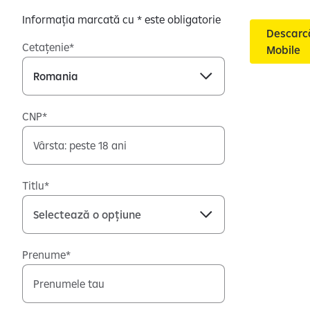
Informația marcată cu * este obligatorie
Descarc
Cetațenie
Mobile
CNP
Titlu
Prenume