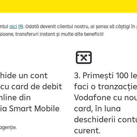
entul
aici
. Odată devenit clientul nostru, ai șansa să câștigi î
oane, transferuri instant și multe alte beneficii!
chide un cont
3. Primești 100 l
 cu card de debit
faci o tranzacție
nline din
Vodafone cu nou
ția Smart Mobile
card, în luna
deschiderii cont
 agenție.
curent.