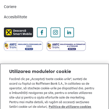
Cariere
Accesibilitate
Utilizarea modulelor cookie
Facând clic pe „Acceptați toate cookie-urile”, sunteți de
Copyright © 2004 - 2026 by Raiffeisen Bank
acord cu faptul ca Raiffeisen Bank S.A., în calitatea sa de
Termeni și condiții
operator, să stocheze cookie-urile pe dispozitivul dvs. pentru
a îmbunătăți navigarea pe site, pentru a analiza utilizarea
Politică de utilizare cookies
site-ului și pentru a ajuta eforturile sale de marketing.
Pentru mai multe detalii, vă rugăm să accesați secțiunea
Preferințe cookie-uri
Setări cookie-uri de alaturi,
Politica de utilizare cookies