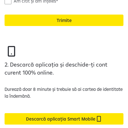
N
Am citit și am înțeles
o
t
Trimite
a
d
e
i
n
f
o
2. Descarcă aplicația și deschide-ți cont
r
curent 100% online.
m
a
Durează doar 8 minute și trebuie să ai cartea de identitate
r
la îndemână.
e
c
u
p
Descarcă aplicația Smart Mobile
r