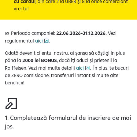
cu cardul
, din care 2 la UBER și 8 la orice comerciant
vrei tu!
📅 Perioada campaniei:
22.06.2026-31.12.2026.
Vezi
regulamentul
aici
.
Odată devenit clientul nostru, ai șansa să câștigi în plus
până la
2000 lei BONUS
, dacă îți aduci și prietenii la
Raiffeisen. Vezi mai multe detalii
aici
. În plus, te bucuri
de ZERO comisioane, transferuri instant și multe alte
beneficii!
1. Completează formularul de înscriere de mai
jos.