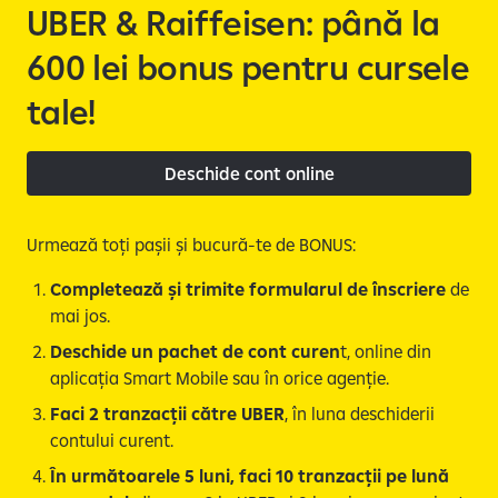
e
UBER & Raiffeisen: până la
600 lei bonus pentru cursele
tale!
Deschide cont online
Urmează toți pașii și bucură-te de BONUS:
Completează și trimite formularul de înscriere
de
mai jos.
Deschide un pachet de cont curen
t, online din
aplicația Smart Mobile sau în orice agenție.
Faci 2 tranzacții către UBER
, în luna deschiderii
contului curent.
În următoarele 5 luni, faci 10 tranzacții pe lună