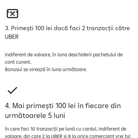
i
v
i
r
3. Primești 100 lei dacă faci 2 tranzacții către
e
UBER
l
a
indiferent de valoare, în luna deschiderii pachetului de
p
cont curent.
r
Bonusul se virează în luna următoare.
e
l
u
c
r
4. Mai primești 100 lei în fiecare din
a
următoarele 5 luni
r
e
a
în care faci 10 tranzacții pe lună cu cardul, indiferent de
d
valoare, din care 2 la UBER și 8 la orice comerciant vrei tu!