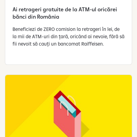
r
s
Ai retrageri gratuite de la ATM-ul oricărei
o
bănci din România
n
Beneficiezi de ZERO comision la retrageri în lei, de
a
la mii de ATM-uri din țară, oricând ai nevoie, fără să
l
fii nevoit să cauți un bancomat Raiffeisen.