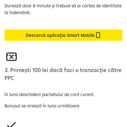
Durează doar 8 minute și trebuie să ai cartea de identitate
r
la îndemână.
e
c
u
p
Descarcă aplicația Smart Mobile
r
i
v
i
r
3. Primești 100 lei dacă faci o tranzacție către
e
PPC
l
a
în luna deschiderii pachetului de cont curent.
p
r
Bonusul se virează în luna următoare.
e
l
u