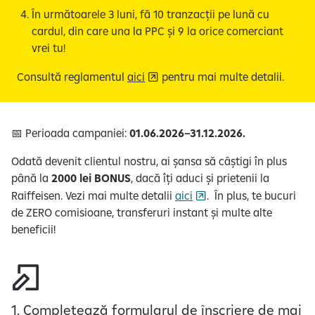
În următoarele 3 luni, fă 10 tranzacții pe lună cu
cardul, din care una la PPC și 9 la orice comerciant
vrei tu!
Consultă reglamentul
aici
pentru mai multe detalii.
📅 Perioada campaniei:
01.06.2026–31.12.2026.
Odată devenit clientul nostru, ai șansa să câștigi în plus
până la
2000 lei BONUS
, dacă îți aduci și prietenii la
Raiffeisen. Vezi mai multe detalii
aici
. În plus, te bucuri
de ZERO comisioane, transferuri instant și multe alte
beneficii!
1. Completează formularul de înscriere de mai