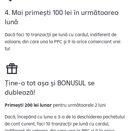
c
r
4. Mai primești 100 lei în următoarea
a
lună
r
e
Dacă faci 10 tranzacții pe lună cu cardul, indiferent de
a
valoare, din care una la PPC și 9 la orice comerciant vrei
d
tu!
a
t
e
l
o
Ține-o tot așa și BONUSUL se
r
dublează!
c
u
Primești 200 lei lunar
pentru următoarele 2 luni
c
a
Dacă, începând cu luna a 3-a de la deschiderea pachetului
r
de cont curent, faci 10 tranzacții pe lună cu cardul,
a
indiferent de valoare, din care una la PPC și 9 la orice