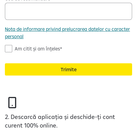
Nota de informare privind prelucrarea datelor cu caracter
personal
N
Am citit și am înțeles
o
t
Trimite
a
d
e
i
n
f
o
2. Descarcă aplicația și deschide-ți cont
r
curent 100% online.
m
a