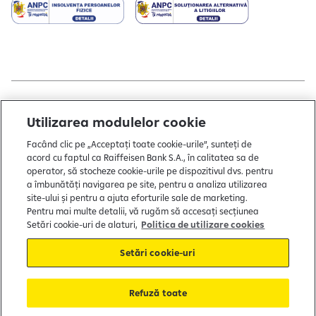
Copyright © 2004 - 2026 by Raiffeisen Bank
Utilizarea modulelor cookie
Termeni și condiții
Facând clic pe „Acceptați toate cookie-urile”, sunteți de
acord cu faptul ca Raiffeisen Bank S.A., în calitatea sa de
Politică de utilizare cookies
operator, să stocheze cookie-urile pe dispozitivul dvs. pentru
Preferințe cookie-uri
a îmbunătăți navigarea pe site, pentru a analiza utilizarea
site-ului și pentru a ajuta eforturile sale de marketing.
Politica de confidențialitate
Pentru mai multe detalii, vă rugăm să accesați secțiunea
Setări cookie-uri de alaturi,
Politica de utilizare cookies
Protecția consumatorului
Setări cookie-uri
Soluționarea alternativă a litigiilor
Refuză toate
FGDB