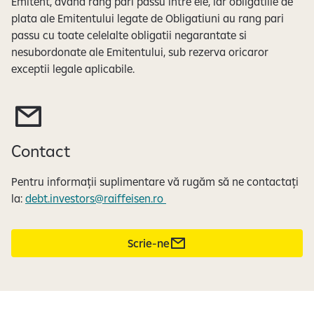
Emitent, avand rang pari passu intre ele, iar obligatiile de
e
plata ale Emitentului legate de Obligatiuni au rang pari
passu cu toate celelalte obligatii negarantate si
nesubordonate ale Emitentului, sub rezerva oricaror
exceptii legale aplicabile.
Contact
Pentru informații suplimentare vă rugăm să ne contactați
la:
debt.investors@raiffeisen.ro
Scrie-ne