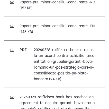
Raport-preliminar-consiliul-concurentei-RO
(152 KB)
Raport-preliminar-consiliul-concurentei-EN
(146 KB)
PDF
20260328-raiffeisen-bank-a-ajuns-
la-un-acord-pentru-achizitionarea-
entitatilor-grupului-garanti-bbva-
romania-un-pas-strategic-care-ii-
consolideaza-pozitia-pe-piata-
bancara
(94 KB)
20260328-raiffeisen-bank-has-reached-an-
agreement-to-acquire-garanti-bbva-group-
romania’s-entities-a-strategic-move-that-